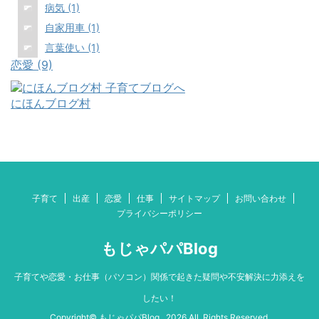
病気 (1)
自家用車 (1)
言葉使い (1)
恋愛 (9)
にほんブログ村
子育て
出産
恋愛
仕事
サイトマップ
お問い合わせ
プライバシーポリシー
もじゃパパBlog
子育てや恋愛・お仕事（パソコン）関係で起きた疑問や不安解決に力添えを
したい！
Copyright© もじゃパパBlog , 2026 All Rights Reserved.