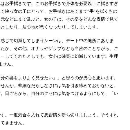
れはお手拭きです。このお手拭きで身体を必要以上に拭きすぎ
く映っ女の子にとって、お手拭きはあくまで”手”を拭くもの
胸元などにまで及ぶと、女の子は、その姿をどんな表情で見て
ンとしたり、居心地が悪くなったりしてしまいます。
と感じて幻滅してしまうシーンは、デート中の随所にありま
したが、その他、オナラやゲップなども当然のことながら、ご
ローしてくれたとしても、女心は確実に幻滅しています。生理
ません。
自分の姿をよりよく見せたい」」と思うのが男心と思います。
ませんが、些細なだらしなさには気を引き締めておかないと、
す。日ごろから、自分のクセには気をつけるようにして、「い
です。一度気合を入れて悪習慣を断ち切りましょう。そうすれ
出てきません。