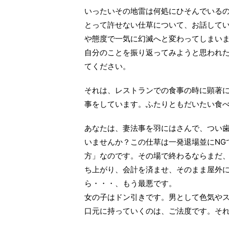
いったいその地雷は何処にひそんでいる
とって許せない仕草について、お話して
や態度で一気に幻滅へと変わってしまい
自分のことを振り返ってみようと思われ
てください。
それは、レストランでの食事の時に顕著
事をしています。ふたりともだいたい食
あなたは、妻法事を羽にはさんで、つい
いませんか？この仕草は一発退場並にNG
方」なのです。その場で終わるならまだ
ち上がり、会計を済ませ、そのまま屋外
ら・・・、もう最悪です。
女の子はドン引きです。男として色気や
口元に持っていくのは、ご法度です。そ